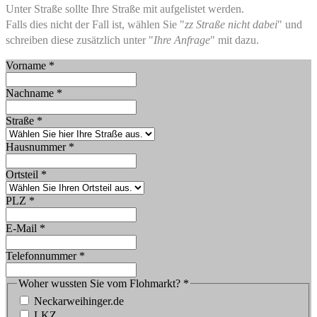
Unter Straße sollte Ihre Straße mit aufgelistet werden.
Falls dies nicht der Fall ist, wählen Sie "
zz Straße nicht dabei
" und
schreiben diese zusätzlich unter "
Ihre Anfrage
" mit dazu.
Vorname
*
Nachname
*
Straße
*
Hausnummer
*
Ortsteil
*
PLZ
*
E-Mail
*
Telefonnummer
*
Woher wussten Sie vom Flohmarkt?
*
Neckarweihinger.de
LKZ