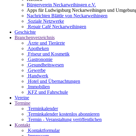
Bürgerverein Neckarweihingen e.V.
Apps für Ludwigsburg Neckarweihingen und Umgebun
Nachrichten Blättle von Neckarweihingen
Soziale Netzwerke
Repair Café Neckarweihingen
Geschichte
Branchenverzeichnis
Ärzte und Tierärzte
Apotheken
Friseur und Kosmetik
Gastronomie
Gesundheitswesen
Gewerbe
Handwerk
Hotel und Übernachtungen
Immobilien
KFZ und Fahrschule
Vereine
Termine
Terminkalender
Terminkalender kostenlos abonnieren
Termin - Veranstaltung veröffentlichen
Kontakt
Kontaktformular
Impressum